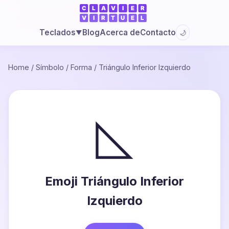
Blog
Acerca de
Contacto
Teclados
🌙
▼
Home
/
Símbolo
/
Forma
/
Triángulo Inferior Izquierdo
◺
Emoji Triángulo Inferior
Izquierdo