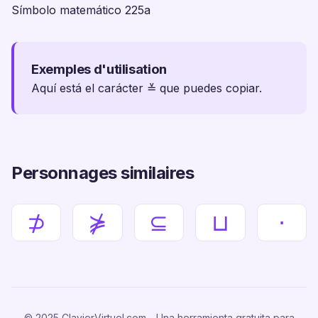
Símbolo matemático 225a
Exemples d'utilisation
Aquí está el carácter ≚ que puedes copiar.
Personnages similaires
⊅
⋡
⊆
⊔
⋅
© 2025 ClavierVirtuel.com - Una herramienta gratuita para