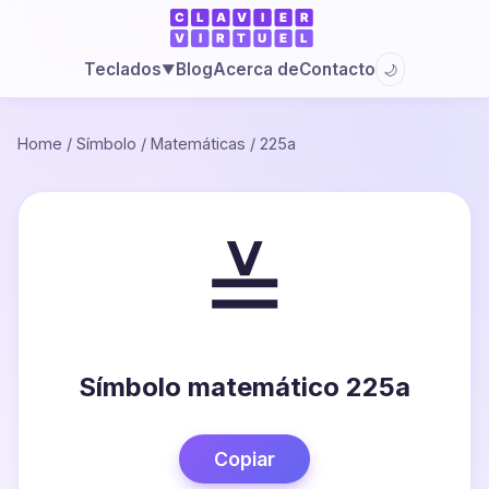
Blog
Acerca de
Contacto
Teclados
🌙
▼
Home
/
Símbolo
/
Matemáticas
/
225a
≚
Símbolo matemático 225a
Copiar