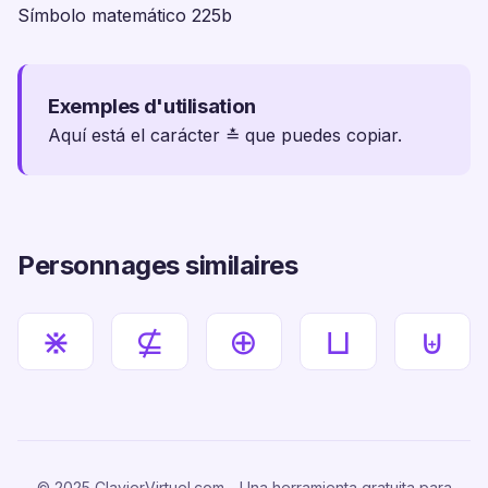
Símbolo matemático 225b
Exemples d'utilisation
Aquí está el carácter ≛ que puedes copiar.
Personnages similaires
⋇
⊈
⊕
⊔
⊎
© 2025 ClavierVirtuel.com - Una herramienta gratuita para