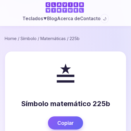
Blog
Acerca de
Contacto
Teclados
🌙
▼
Home
/
Símbolo
/
Matemáticas
/
225b
≛
Símbolo matemático 225b
Copiar