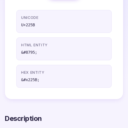
UNICODE
U+225B
HTML ENTITY
&#8795;
HEX ENTITY
&#x225B;
Description