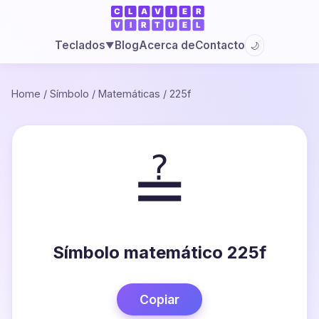
Blog
Acerca de
Contacto
Teclados
🌙
▼
Home
/
Símbolo
/
Matemáticas
/
225f
≟
Símbolo matemático 225f
Copiar