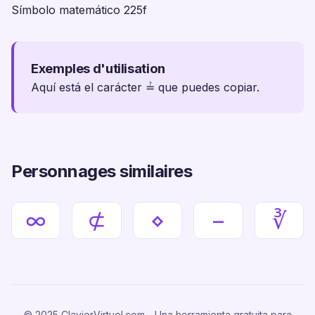
Símbolo matemático 225f
Exemples d'utilisation
Aquí está el carácter ≟ que puedes copiar.
Personnages similaires
∞
⊄
⋄
−
∛
© 2025 ClavierVirtuel.com - Una herramienta gratuita para