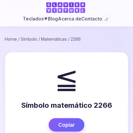
Blog
Acerca de
Contacto
Teclados
🌙
▼
Home
/
Símbolo
/
Matemáticas
/
2266
≦
Símbolo matemático 2266
Copiar