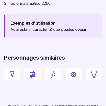
Símbolo matemático 2266
Exemples d'utilisation
Aquí está el carácter ≦ que puedes copiar.
Personnages similaires
⊽
⋣
⊅
⊚
⋁
© 2025 ClavierVirtuel.com - Una herramienta gratuita para