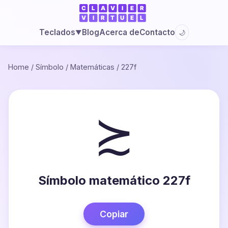
Blog
Acerca de
Contacto
Teclados
🌙
▼
Home
/
Símbolo
/
Matemáticas
/
227f
≿
Símbolo matemático 227f
Copiar