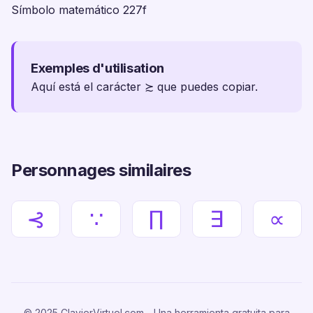
Símbolo matemático 227f
Exemples d'utilisation
Aquí está el carácter ≿ que puedes copiar.
Personnages similaires
⊰
∵
∏
∃
∝
© 2025 ClavierVirtuel.com - Una herramienta gratuita para