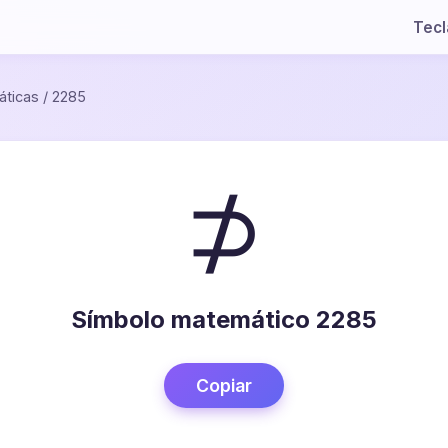
Tec
ticas
/
2285
⊅
Símbolo matemático 2285
Copiar