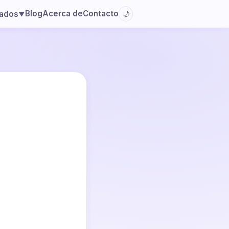
Blog
Acerca de
Contacto
lados
🌙
▼