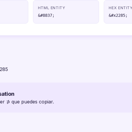
HTML ENTITY
HEX ENTIT
&#8837;
&#x2285;
2285
sation
ter ⊅ que puedes copiar.