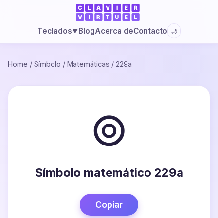
Blog
Acerca de
Contacto
Teclados
🌙
▼
Home
/
Símbolo
/
Matemáticas
/
229a
⊚
Símbolo matemático 229a
Copiar