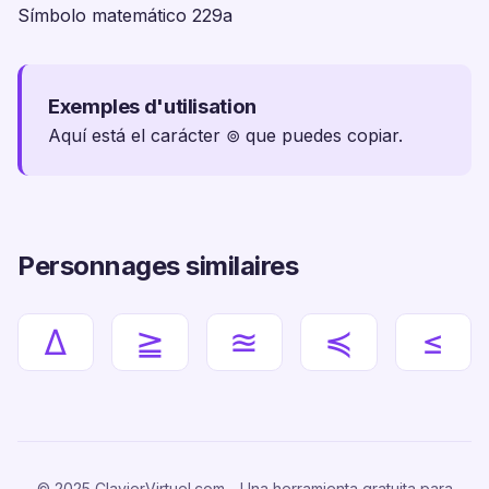
Símbolo matemático 229a
Exemples d'utilisation
Aquí está el carácter ⊚ que puedes copiar.
Personnages similaires
∆
≧
≊
≼
≤
© 2025 ClavierVirtuel.com - Una herramienta gratuita para