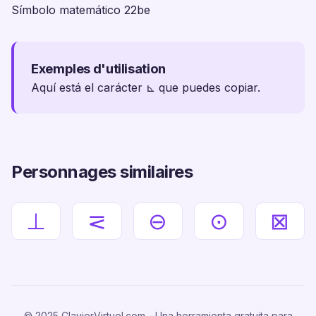
Símbolo matemático 22be
Exemples d'utilisation
Aquí está el carácter ⊾ que puedes copiar.
Personnages similaires
⊥
⋜
⊖
⊙
⊠
© 2025 ClavierVirtuel.com - Una herramienta gratuita para