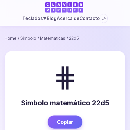
Blog
Acerca de
Contacto
Teclados
🌙
▼
Home
/
Símbolo
/
Matemáticas
/
22d5
⋕
Símbolo matemático 22d5
Copiar