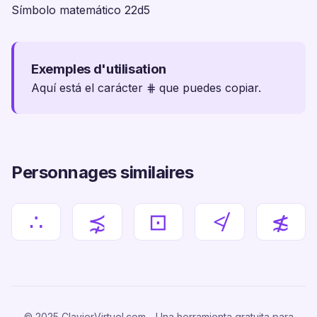
Símbolo matemático 22d5
Exemples d'utilisation
Aquí está el carácter ⋕ que puedes copiar.
Personnages similaires
∴
⋨
⊡
≮
≴
© 2025 ClavierVirtuel.com - Una herramienta gratuita para