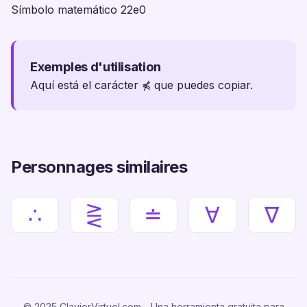
Símbolo matemático 22e0
Exemples d'utilisation
Aquí está el carácter ⋠ que puedes copiar.
Personnages similaires
∴
⋛
≐
∀
∇
© 2025 ClavierVirtuel.com - Una herramienta gratuita para