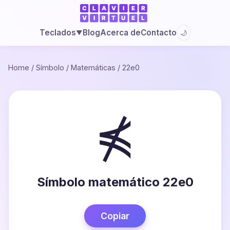
Blog
Acerca de
Contacto
Teclados
🌙
▼
Home
/
Símbolo
/
Matemáticas
/
22e0
⋠
Símbolo matemático 22e0
Copiar