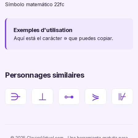
Símbolo matemático 22fc
Exemples d'utilisation
Aquí está el carácter ⋼ que puedes copiar.
Personnages similaires
⋺
⊥
⊶
⋟
⊮
© 2025 ClavierVirtuel.com - Una herramienta gratuita para