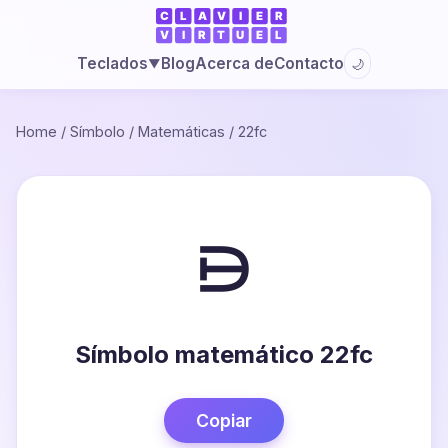
Blog
Acerca de
Contacto
Teclados
🌙
▼
Home
/
Símbolo
/
Matemáticas
/
22fc
⋼
Símbolo matemático 22fc
Copiar