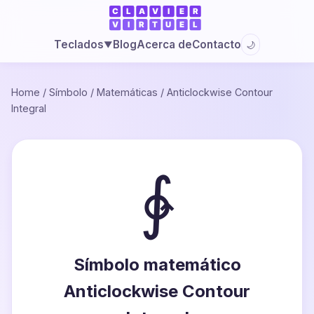
Blog
Acerca de
Contacto
Teclados
🌙
▼
Home
/
Símbolo
/
Matemáticas
/
Anticlockwise Contour
Integral
∳
Símbolo matemático
Anticlockwise Contour