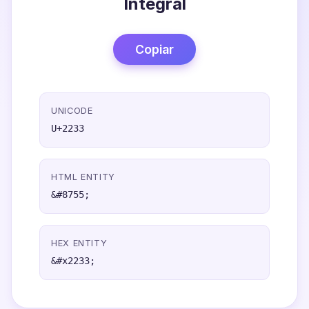
Integral
Copiar
UNICODE
U+2233
HTML ENTITY
&#8755;
HEX ENTITY
&#x2233;