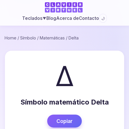
Blog
Acerca de
Contacto
Teclados
🌙
▼
Home
/
Símbolo
/
Matemáticas
/
Delta
∆
Símbolo matemático Delta
Copiar