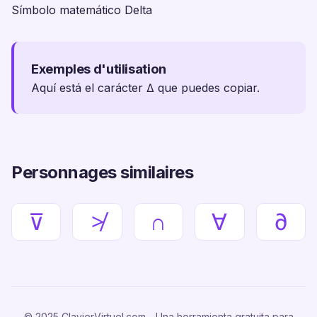
Símbolo matemático Delta
Exemples d'utilisation
Aquí está el carácter ∆ que puedes copiar.
Personnages similaires
⊽
≯
∩
∀
∂
© 2025 ClavierVirtuel.com - Una herramienta gratuita para