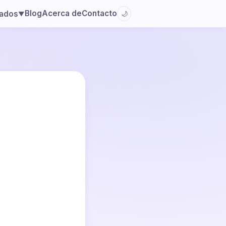
Blog
Acerca de
Contacto
lados
🌙
▼