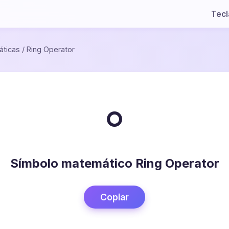
Tec
ticas
/
Ring Operator
∘
Símbolo matemático Ring Operator
Copiar