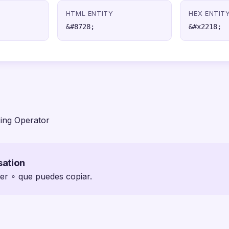
HTML ENTITY
HEX ENTIT
&#8728;
&#x2218;
ing Operator
sation
ter ∘ que puedes copiar.