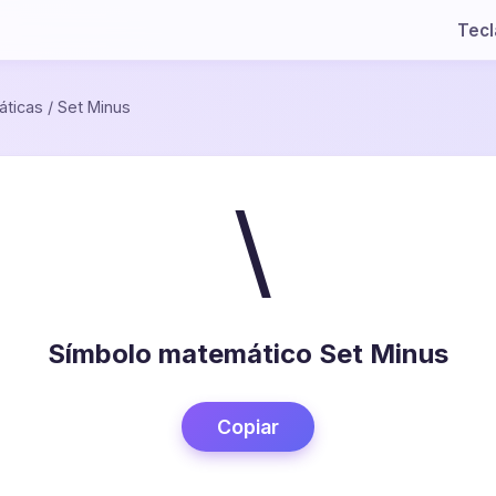
Tec
ticas
/
Set Minus
∖
Símbolo matemático Set Minus
Copiar