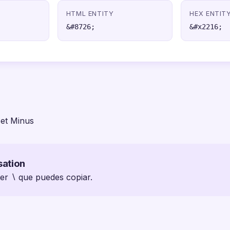
HTML ENTITY
HEX ENTIT
&#8726;
&#x2216;
et Minus
sation
ter ∖ que puedes copiar.