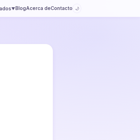
Blog
Acerca de
Contacto
lados
🌙
▼