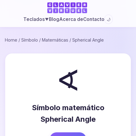
Blog
Acerca de
Contacto
Teclados
🌙
▼
Home
/
Símbolo
/
Matemáticas
/
Spherical Angle
∢
Símbolo matemático
Spherical Angle