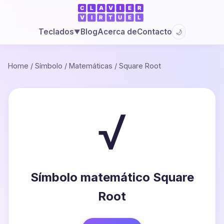
Blog
Acerca de
Contacto
Teclados
🌙
▼
Home
/
Símbolo
/
Matemáticas
/
Square Root
√
Símbolo matemático Square
Root