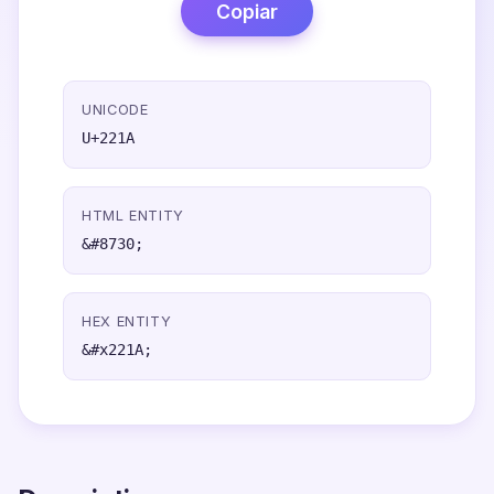
Copiar
UNICODE
U+221A
HTML ENTITY
&#8730;
HEX ENTITY
&#x221A;