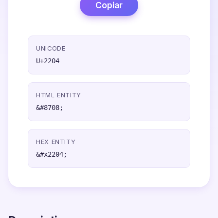
Copiar
UNICODE
U+2204
HTML ENTITY
&#8708;
HEX ENTITY
&#x2204;