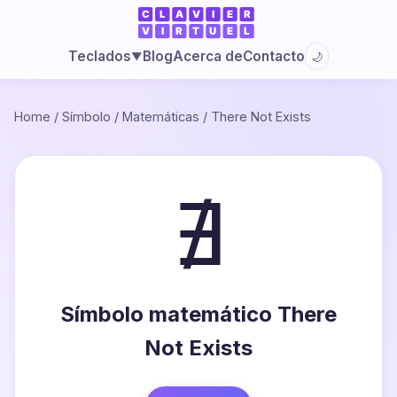
Blog
Acerca de
Contacto
Teclados
🌙
▼
Home
/
Símbolo
/
Matemáticas
/
There Not Exists
∄
Símbolo matemático There
Not Exists