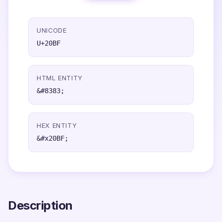
UNICODE
U+20BF
HTML ENTITY
&#8383;
HEX ENTITY
&#x20BF;
Description