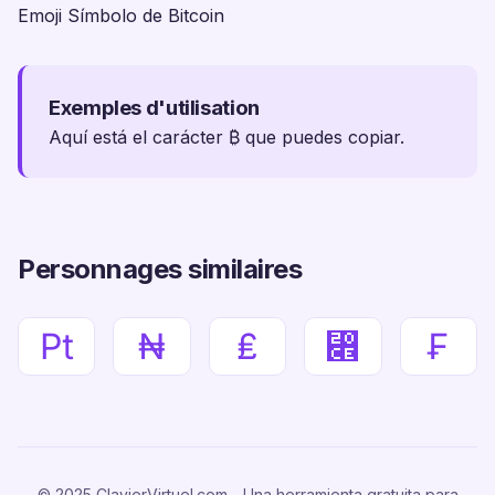
Emoji Símbolo de Bitcoin
Exemples d'utilisation
Aquí está el carácter ₿ que puedes copiar.
Personnages similaires
₧
₦
₤
⃎
₣
© 2025 ClavierVirtuel.com - Una herramienta gratuita para