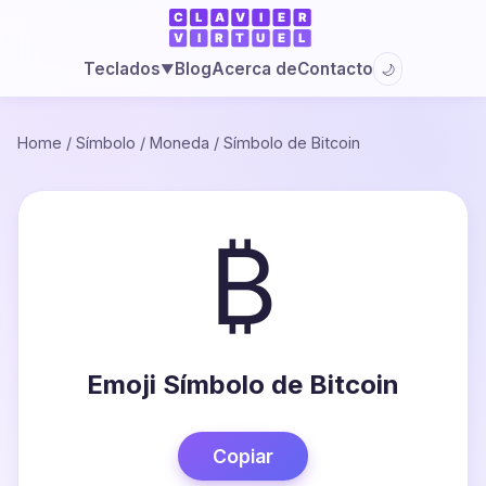
Blog
Acerca de
Contacto
Teclados
🌙
▼
Home
/
Símbolo
/
Moneda
/
Símbolo de Bitcoin
₿
Emoji Símbolo de Bitcoin
Copiar