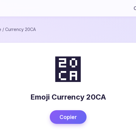
C
e
/
Currency 20CA
⃊
Emoji Currency 20CA
Copier