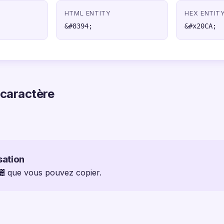
HTML ENTITY
HEX ENTIT
&#8394;
&#x20CA;
 caractère
sation
 ⃊ que vous pouvez copier.