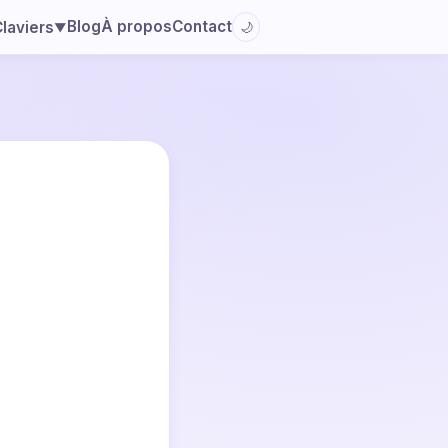
Blog
À propos
Contact
laviers
🌙
▼