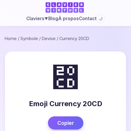
Blog
À propos
Contact
Claviers
🌙
▼
Home
/
Symbole
/
Devise
/
Currency 20CD
⃍
Emoji Currency 20CD
Copier