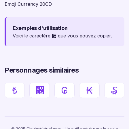
Emoji Currency 20CD
Exemples d'utilisation
Voici le caractère ⃍ que vous pouvez copier.
Personnages similaires
₺
⃅
₢
₭
₷
© 2025 ClavierVirtuel.com - Un outil gratuit pour la saisie