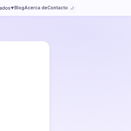
Blog
Acerca de
Contacto
lados
🌙
▼