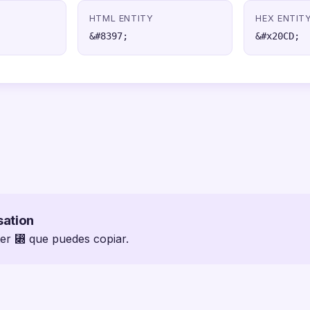
HTML ENTITY
HEX ENTIT
&#8397;
&#x20CD;
sation
ter ⃍ que puedes copiar.