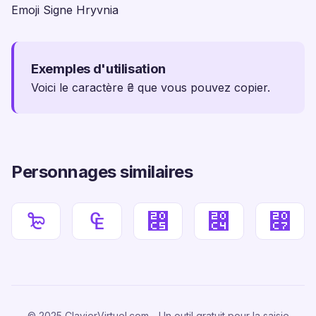
Emoji Signe Hryvnia
Exemples d'utilisation
Voici le caractère ₴ que vous pouvez copier.
Personnages similaires
₻
₠
⃅
⃄
⃇
© 2025 ClavierVirtuel.com - Un outil gratuit pour la saisie