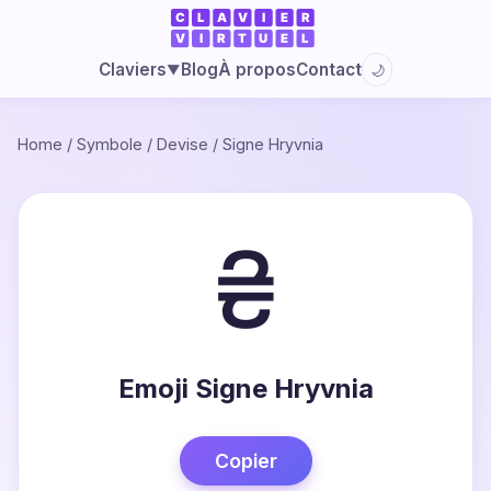
Blog
À propos
Contact
Claviers
🌙
▼
Home
/
Symbole
/
Devise
/
Signe Hryvnia
₴
Emoji Signe Hryvnia
Copier