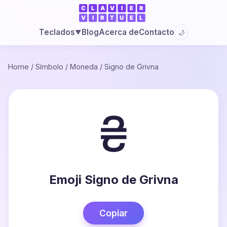
Blog
Acerca de
Contacto
Teclados
🌙
▼
Home
/
Símbolo
/
Moneda
/
Signo de Grivna
₴
Emoji Signo de Grivna
Copiar