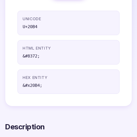
UNICODE
U+20B4
HTML ENTITY
&#8372;
HEX ENTITY
&#x20B4;
Description