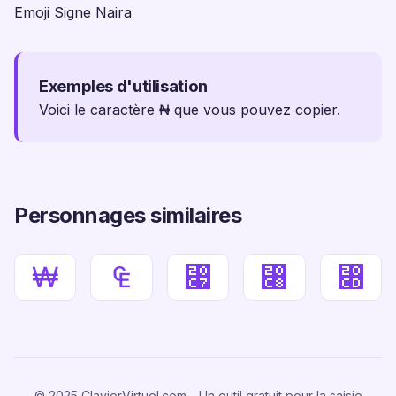
Emoji Signe Naira
Exemples d'utilisation
Voici le caractère ₦ que vous pouvez copier.
Personnages similaires
₩
₠
⃇
⃈
⃍
© 2025 ClavierVirtuel.com - Un outil gratuit pour la saisie