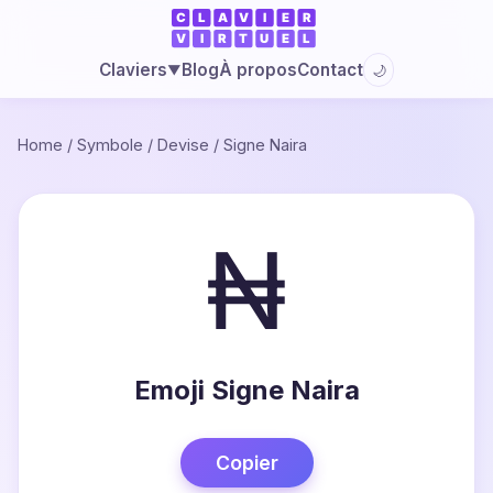
Blog
À propos
Contact
Claviers
🌙
▼
Home
/
Symbole
/
Devise
/
Signe Naira
₦
Emoji Signe Naira
Copier