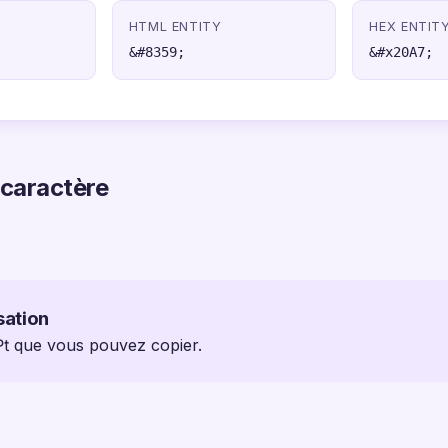
HTML ENTITY
HEX ENTIT
&#8359;
&#x20A7;
 caractère
sation
 ₧ que vous pouvez copier.