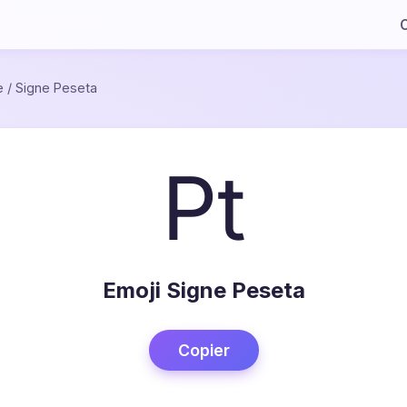
C
e
/
Signe Peseta
₧
Emoji Signe Peseta
Copier