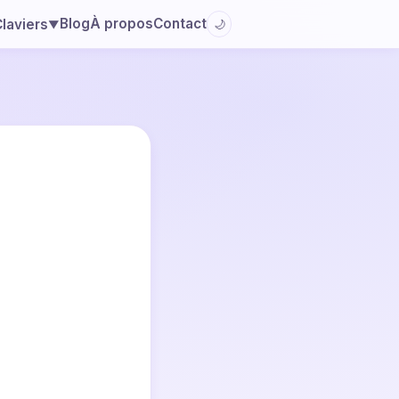
Blog
À propos
Contact
laviers
🌙
▼