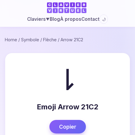
Blog
À propos
Contact
Claviers
🌙
▼
Home
/
Symbole
/
Flèche
/
Arrow 21C2
⇂
Emoji Arrow 21C2
Copier