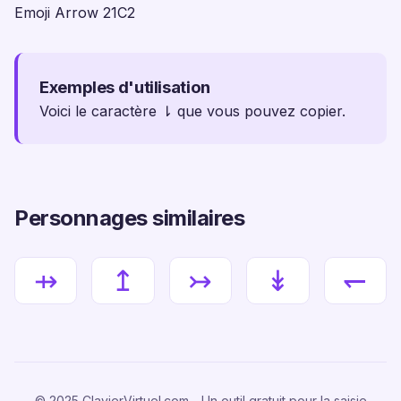
Emoji Arrow 21C2
Exemples d'utilisation
Voici le caractère ⇂ que vous pouvez copier.
Personnages similaires
⇸
↥
↣
↡
↽
© 2025 ClavierVirtuel.com - Un outil gratuit pour la saisie