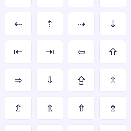
⇠
⇡
⇢
⇣
⇤
⇥
⇦
⇧
⇨
⇩
⇪
⇫
⇬
⇭
⇮
⇯