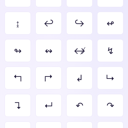
↨
↩
↪
↫
↬
↭
↮
↯
↰
↱
↲
↳
↴
↵
↶
↷