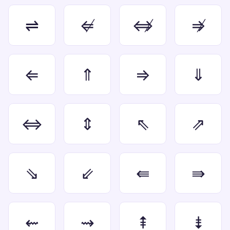
⇌
⇍
⇎
⇏
⇐
⇑
⇒
⇓
⇔
⇕
⇖
⇗
⇘
⇙
⇚
⇛
⇜
⇝
⇞
⇟