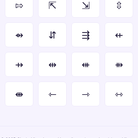
⇰
⇱
⇲
⇳
⇴
⇵
⇶
⇷
⇸
⇹
⇺
⇻
⇼
⇽
⇾
⇿