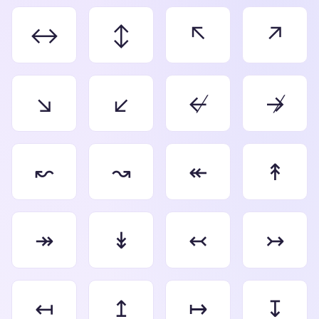
↔
↕
↖
↗
↘
↙
↚
↛
↜
↝
↞
↟
↠
↡
↢
↣
↤
↥
↦
↧