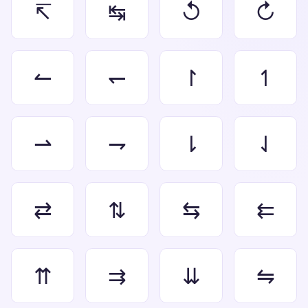
↸
↹
↺
↻
↼
↽
↾
↿
⇀
⇁
⇂
⇃
⇄
⇅
⇆
⇇
⇈
⇉
⇊
⇋