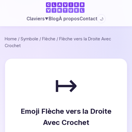
Blog
À propos
Contact
Claviers
🌙
▼
Home
/
Symbole
/
Flèche
/
Flèche vers la Droite Avec
Crochet
↦
Emoji Flèche vers la Droite
Avec Crochet