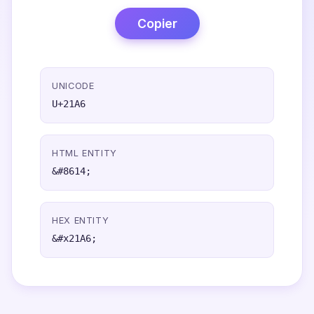
Copier
UNICODE
U+21A6
HTML ENTITY
&#8614;
HEX ENTITY
&#x21A6;