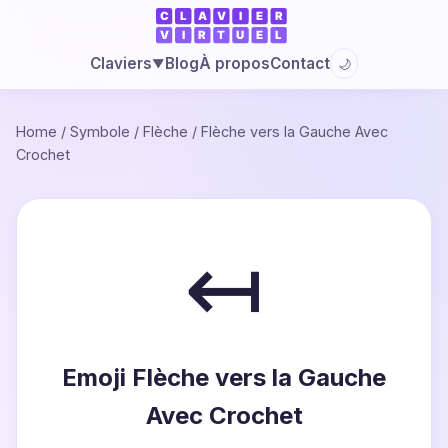
Blog
À propos
Contact
Claviers
🌙
▼
Home
/
Symbole
/
Flèche
/
Flèche vers la Gauche Avec
Crochet
↤
Emoji Flèche vers la Gauche
Avec Crochet