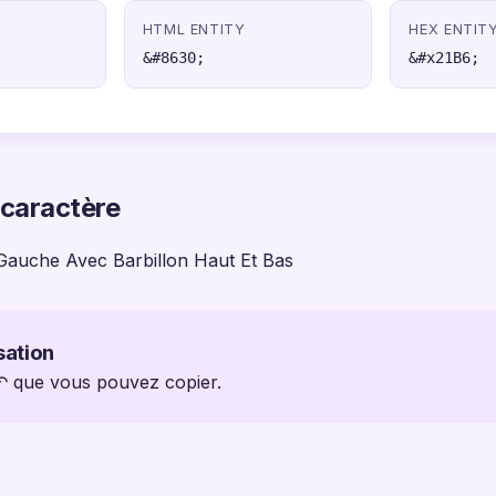
HTML ENTITY
HEX ENTIT
&#8630;
&#x21B6;
 caractère
Gauche Avec Barbillon Haut Et Bas
sation
 ↶ que vous pouvez copier.