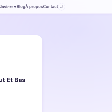
Blog
À propos
Contact
laviers
🌙
▼
ut Et Bas