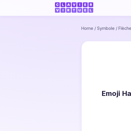
Home
/
Symbole
/
Flèch
Emoji Ha