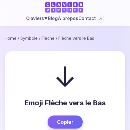
Blog
À propos
Contact
Claviers
🌙
▼
Home
/
Symbole
/
Flèche
/
Flèche vers le Bas
↓
Emoji Flèche vers le Bas
Copier