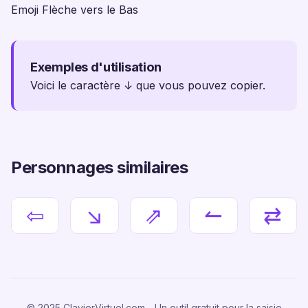
Emoji Flèche vers le Bas
Exemples d'utilisation
Voici le caractère ↓ que vous pouvez copier.
Personnages similaires
⇦
↘
⇗
↼
⇄
© 2025 ClavierVirtuel.com - Un outil gratuit pour la saisie