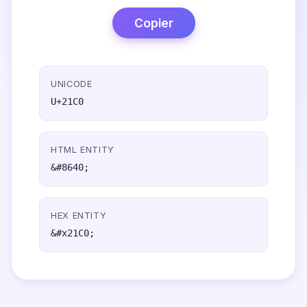
Copier
UNICODE
U+21C0
HTML ENTITY
&#8640;
HEX ENTITY
&#x21C0;