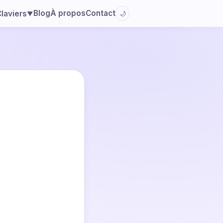
Blog
À propos
Contact
laviers
🌙
▼