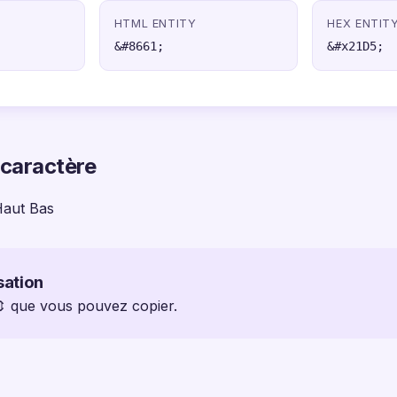
HTML ENTITY
HEX ENTIT
&#8661;
&#x21D5;
 caractère
Haut Bas
sation
 ⇕ que vous pouvez copier.