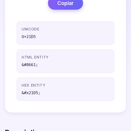
Copiar
UNICODE
U+21D5
HTML ENTITY
&#8661;
HEX ENTITY
&#x21D5;