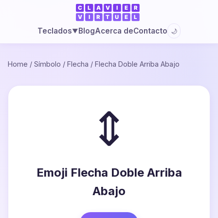
Blog
Acerca de
Contacto
Teclados
🌙
▼
Home
/
Símbolo
/
Flecha
/
Flecha Doble Arriba Abajo
⇕
Emoji Flecha Doble Arriba
Abajo