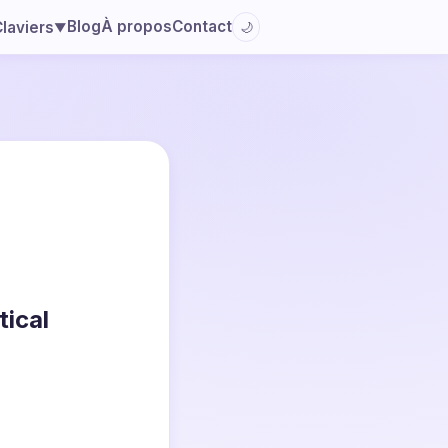
Blog
À propos
Contact
laviers
🌙
▼
tical