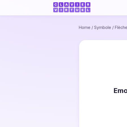
Home
/
Symbole
/
Flèch
Emoj