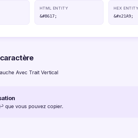
HTML ENTITY
HEX ENTIT
&#8617;
&#x21A9;
 caractère
auche Avec Trait Vertical
sation
 ↩ que vous pouvez copier.