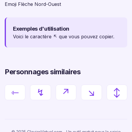
Emoji Flèche Nord-Ouest
Exemples d'utilisation
Voici le caractère ↖ que vous pouvez copier.
Personnages similaires
⇽
↯
↗
↘
↕
© 2025 ClavierVirtuel.com - Un outil gratuit pour la saisie