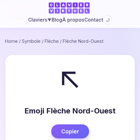
Blog
À propos
Contact
Claviers
🌙
▼
Home
/
Symbole
/
Flèche
/
Flèche Nord-Ouest
↖
Emoji Flèche Nord-Ouest
Copier