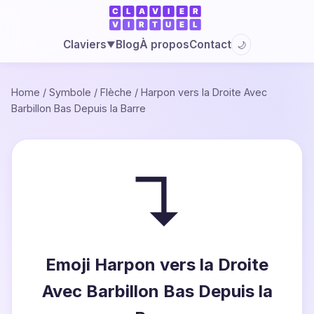
Blog
À propos
Contact
Claviers
🌙
▼
Home
/
Symbole
/
Flèche
/
Harpon vers la Droite Avec
Barbillon Bas Depuis la Barre
↴
Emoji Harpon vers la Droite
Avec Barbillon Bas Depuis la