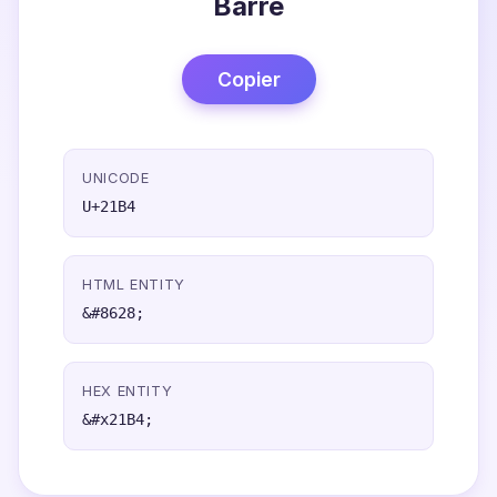
Barre
Copier
UNICODE
U+21B4
HTML ENTITY
&#8628;
HEX ENTITY
&#x21B4;