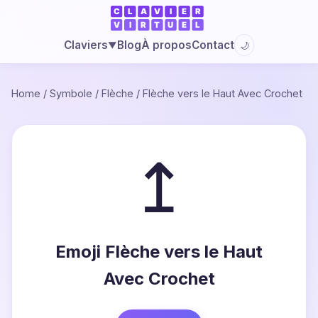
Blog
À propos
Contact
Claviers
🌙
▼
Home
/
Symbole
/
Flèche
/
Flèche vers le Haut Avec Crochet
↥
Emoji Flèche vers le Haut
Avec Crochet