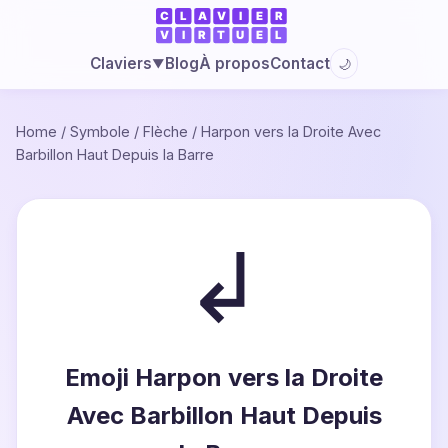
Blog
À propos
Contact
Claviers
🌙
▼
Home
/
Symbole
/
Flèche
/
Harpon vers la Droite Avec
Barbillon Haut Depuis la Barre
↲
Emoji Harpon vers la Droite
Avec Barbillon Haut Depuis