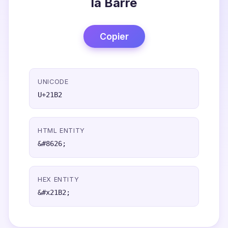
la Barre
Copier
UNICODE
U+21B2
HTML ENTITY
&#8626;
HEX ENTITY
&#x21B2;