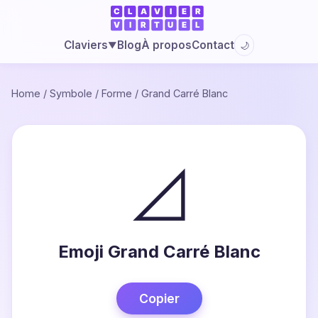
Blog
À propos
Contact
Claviers
🌙
▼
Home
/
Symbole
/
Forme
/
Grand Carré Blanc
◿
Emoji Grand Carré Blanc
Copier