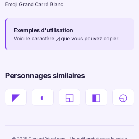
Emoji Grand Carré Blanc
Exemples d'utilisation
Voici le caractère ◿ que vous pouvez copier.
Personnages similaires
◤
◐
◱
◧
◵
© 2025 ClavierVirtuel.com - Un outil gratuit pour la saisie