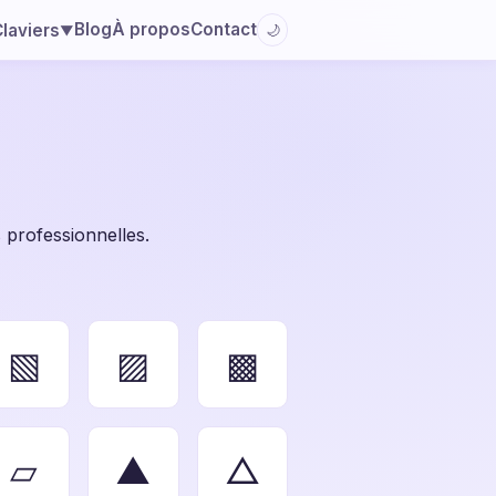
Blog
À propos
Contact
laviers
🌙
▼
 professionnelles.
▧
▨
▩
▱
▲
△