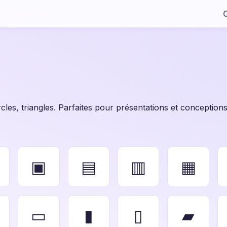
C
les, triangles. Parfaites pour présentations et conceptions
▣
▤
▥
▦
▭
▮
▯
▰