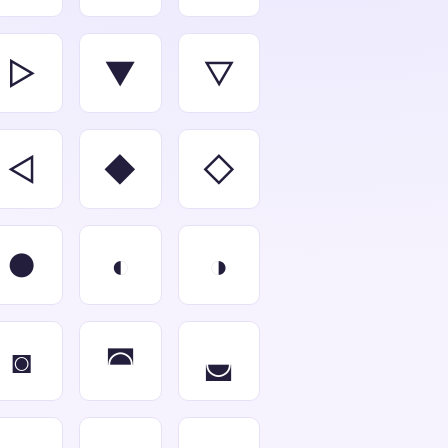
▻
▼
▽
◅
◆
◇
●
◐
◑
◙
◚
◛