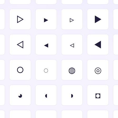
▷
▸
▹
►
◁
◂
◃
◄
○
◌
◍
◎
◕
◖
◗
◘