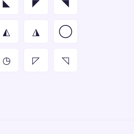
◣
◤
◥
◭
◮
◯
◷
◸
◹