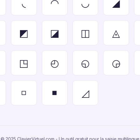
◟
◠
◡
◢
◩
◪
◫
◬
◳
◴
◵
◶
◽
◾
◿
© 2025 ClavierVirtuel.com - Un outil gratuit pour la saisie multilingue