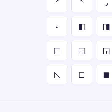
◜
◝
◞
◦
◧
◨
◰
◱
◲
◺
◻
◼