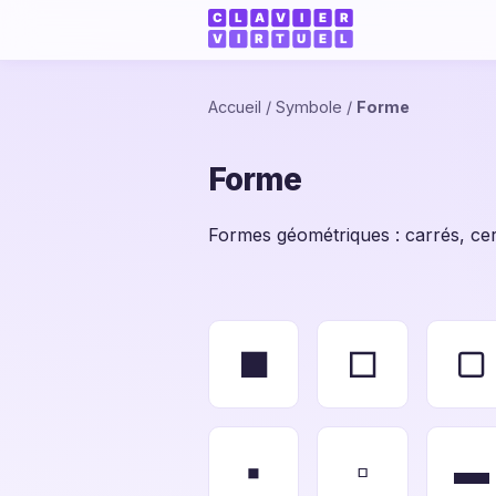
Accueil
/
Symbole
/
Forme
Forme
Formes géométriques : carrés, cerc
■
□
▢
▪
▫
▬