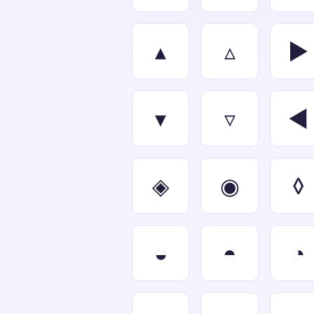
▴
▵
▶
▾
▿
◀
◈
◉
◊
◒
◓
◔