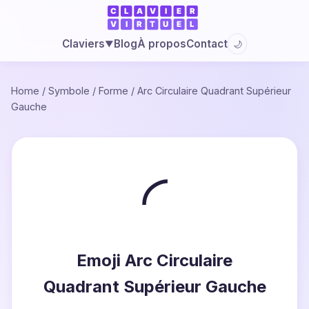
Blog
À propos
Contact
Claviers
🌙
▼
Home
/
Symbole
/
Forme
/
Arc Circulaire Quadrant Supérieur
Gauche
◜
Emoji Arc Circulaire
Quadrant Supérieur Gauche