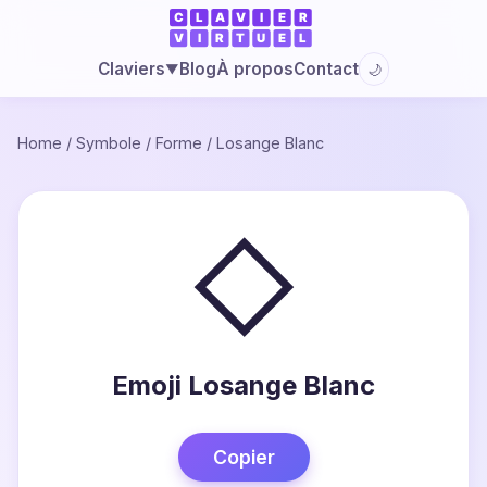
Blog
À propos
Contact
Claviers
🌙
▼
Home
/
Symbole
/
Forme
/
Losange Blanc
◇
Emoji Losange Blanc
Copier