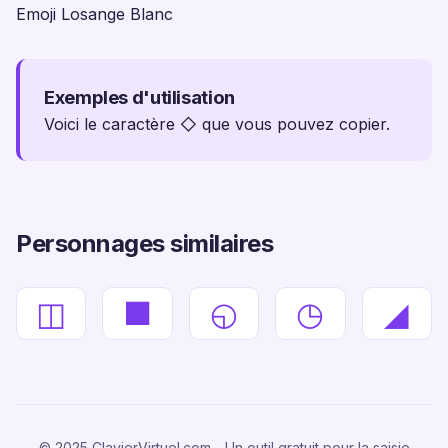
Emoji Losange Blanc
Exemples d'utilisation
Voici le caractère ◇ que vous pouvez copier.
Personnages similaires
◫
■
◵
◷
◢
© 2025 ClavierVirtuel.com - Un outil gratuit pour la saisie