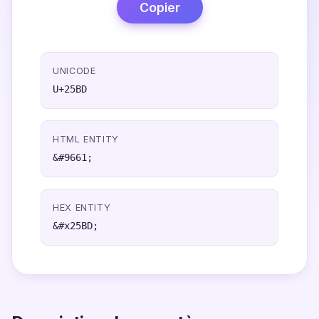
Copier
UNICODE
U+25BD
HTML ENTITY
&#9661;
HEX ENTITY
&#x25BD;