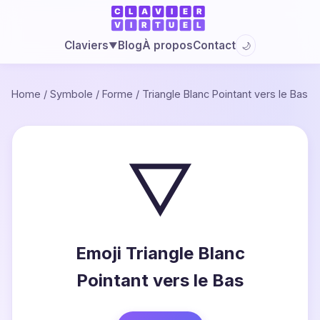
Blog
À propos
Contact
Claviers
🌙
▼
Home
/
Symbole
/
Forme
/
Triangle Blanc Pointant vers le Bas
▽
Emoji Triangle Blanc
Pointant vers le Bas