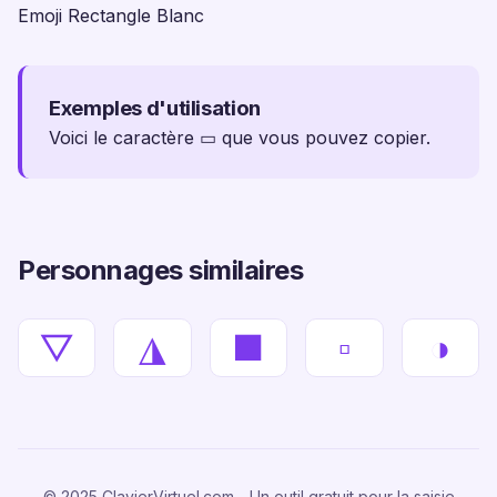
Emoji Rectangle Blanc
Exemples d'utilisation
Voici le caractère ▭ que vous pouvez copier.
Personnages similaires
▽
◮
■
▫
◑
© 2025 ClavierVirtuel.com - Un outil gratuit pour la saisie