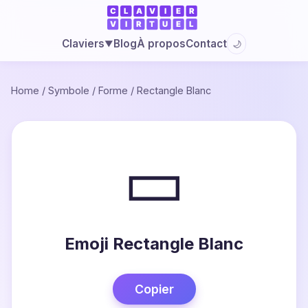
Blog
À propos
Contact
Claviers
🌙
▼
Home
/
Symbole
/
Forme
/
Rectangle Blanc
▭
Emoji Rectangle Blanc
Copier