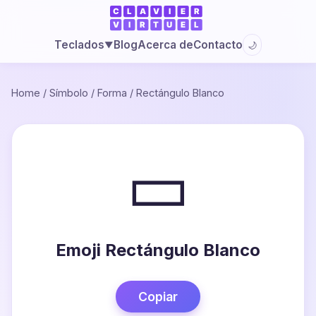
Blog
Acerca de
Contacto
Teclados
🌙
▼
Home
/
Símbolo
/
Forma
/
Rectángulo Blanco
▭
Emoji Rectángulo Blanco
Copiar