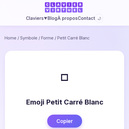
Blog
À propos
Contact
Claviers
🌙
▼
Home
/
Symbole
/
Forme
/
Petit Carré Blanc
▫
Emoji Petit Carré Blanc
Copier