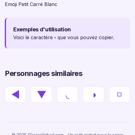
Emoji Petit Carré Blanc
Exemples d'utilisation
Voici le caractère ▫ que vous pouvez copier.
Personnages similaires
◄
▼
◟
◑
◽
© 2025 ClavierVirtuel.com - Un outil gratuit pour la saisie