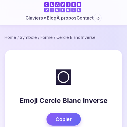
Blog
À propos
Contact
Claviers
🌙
▼
Home
/
Symbole
/
Forme
/
Cercle Blanc Inverse
◙
Emoji Cercle Blanc Inverse
Copier