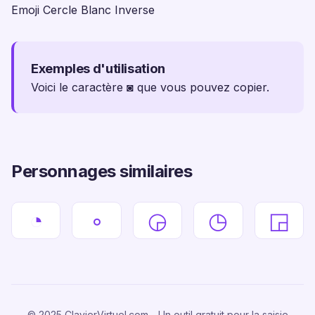
Emoji Cercle Blanc Inverse
Exemples d'utilisation
Voici le caractère ◙ que vous pouvez copier.
Personnages similaires
◔
◦
◶
◷
◲
© 2025 ClavierVirtuel.com - Un outil gratuit pour la saisie